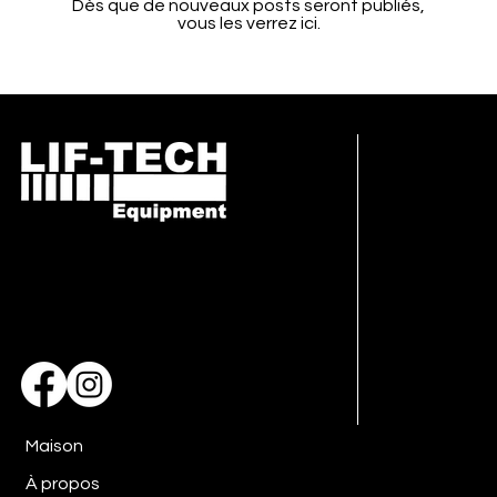
Dès que de nouveaux posts seront publiés,
vous les verrez ici.
e :
gpavlick@liftechequip.com
e : (518) 461-4519
Boîte postale 193
Ballston Spa, New York 12020
Maison
À propos